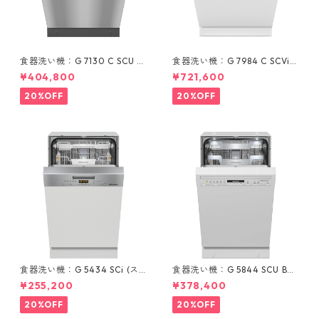
食器洗い機：G 7130 C SCU E
食器洗い機：G 7984 C SCVi
D (ステンレス/60cm) ＊標準
OS (60cm) ＊オールドア材取
¥404,800
¥721,600
ドア装備タイプ
付専用タイプ
20%OFF
20%OFF
食器洗い機：G 5434 SCi (ス
食器洗い機：G 5844 SCU BW
テンレス/45cm) ＊ドア材取付
(ホワイト/45cm) ＊標準ドア
¥255,200
¥378,400
専用タイプ
装備タイプ
20%OFF
20%OFF