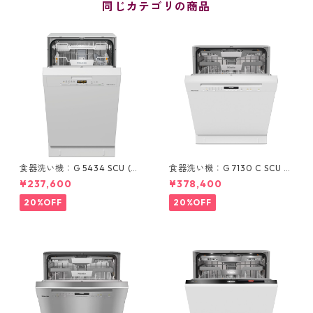
同じカテゴリの商品
食器洗い機：G 5434 SCU (ホ
食器洗い機：G 7130 C SCU B
ワイト/45cm) ＊標準ドア装備
W (ホワイト/60cm) ＊標準ド
¥237,600
¥378,400
タイプ
ア装備タイプ
20%OFF
20%OFF