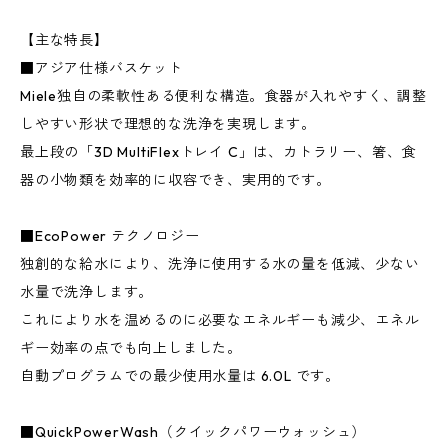
【主な特長】
■アジア仕様バスケット
Miele独自の柔軟性ある便利な構造。食器が入れやすく、調整
しやすい形状で理想的な洗浄を実現します。
最上段の「3D MultiFlexトレイ C」は、カトラリー、箸、食
器の小物類を効率的に収容でき、実用的です。
■EcoPower テクノロジー
独創的な給水により、洗浄に使用する水の量を低減、少ない
水量で洗浄します。
これにより水を温めるのに必要なエネルギーも減少、エネル
ギー効率の点でも向上しました。
自動プログラムでの最少使用水量は 6.0L です。
■QuickPowerWash（クイックパワーウォッシュ）