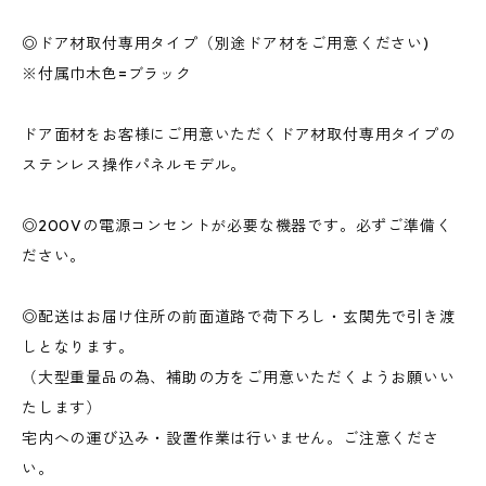
◎ドア材取付専用タイプ（別途ドア材をご用意ください)
※付属巾木色=ブラック
ドア面材をお客様にご用意いただくドア材取付専用タイプの
ステンレス操作パネルモデル。
◎200Vの電源コンセントが必要な機器です。必ずご準備く
ださい。
◎配送はお届け住所の前面道路で荷下ろし・玄関先で引き渡
しとなります。
（大型重量品の為、補助の方をご用意いただくようお願いい
たします）
宅内への運び込み・設置作業は行いません。ご注意くださ
い。