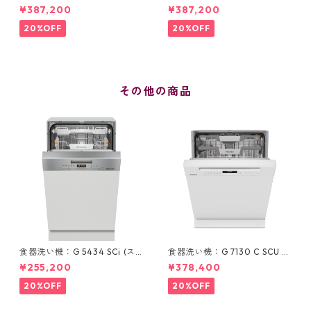
(ヒートポンプ式 9 kg)
¥387,200
¥387,200
20%OFF
20%OFF
その他の商品
食器洗い機：G 5434 SCi (ス
食器洗い機：G 7130 C SCU B
テンレス/45cm) ＊ドア材取付
W (ホワイト/60cm) ＊標準ド
¥255,200
¥378,400
専用タイプ
ア装備タイプ
20%OFF
20%OFF