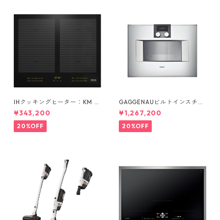
IHクッキングヒーター：KM 75
GAGGENAUビルトインスチー
64 FL (4口)
ムオーブン：BS 450 411 (右吊
¥343,200
¥1,267,200
元)
20%OFF
20%OFF