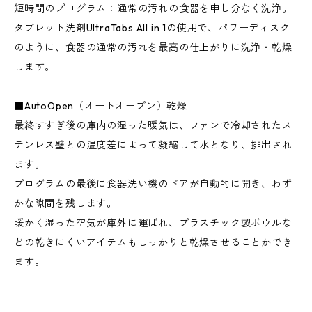
短時間のプログラム：通常の汚れの食器を申し分なく洗浄。
タブレット洗剤UltraTabs All in 1の使用で、パワーディスク
のように、食器の通常の汚れを最高の仕上がりに洗浄・乾燥
します。
■AutoOpen（オートオープン）乾燥
最終すすぎ後の庫内の湿った暖気は、ファンで冷却されたス
テンレス壁との温度差によって凝縮して水となり、排出され
ます。
プログラムの最後に食器洗い機のドアが自動的に開き、わず
かな隙間を残します。
暖かく湿った空気が庫外に運ばれ、プラスチック製ボウルな
どの乾きにくいアイテムもしっかりと乾燥させることかでき
ます。