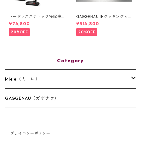
コードレススティック掃除機 T
GAGGENAU IHクッキングヒー
riflex HX2
ター4つ口：CI 282 112
¥74,800
¥514,800
20%OFF
20%OFF
Category
Miele（ミーレ）
キッチン
GAGGENAU（ガゲナウ）
ランドリー
プライバシーポリシー
その他