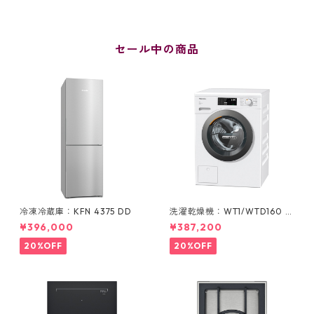
セール中の商品
冷凍冷蔵庫：KFN 4375 DD
洗濯乾燥機：WT1/WTD160 W
CS
¥396,000
¥387,200
20%OFF
20%OFF