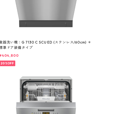
食器洗い機：G 7130 C SCU ED (ステンレス/60cm) ＊
標準ドア装備タイプ
¥404,800
20%OFF