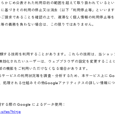
あらかじめ公表された利用目的の範囲を超えて取り扱われているとい
めに基づきその利用の停止又は消去（以下「利用停止等」といいます
のご請求であることを確認の上で、遅滞なく個人情報の利用停止等を
止等の義務を負わない場合は、この限りではありません。
これに類する技術を利用することがあります。これらの技術は、当ショ
を無効化されたいユーザーは、ウェブブラウザの設定を変更することに
一部の機能をご利用いただけなくなる場合があります。
ービスの利用状況等を調査・分析するため、本サービス上に Google
集、処理される仕組みその他Googleアナリティクスの詳しい情報
する際の Google によるデータ使用：
-sites?hl=ja