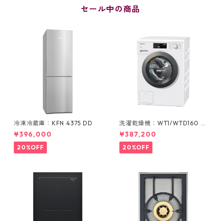
セール中の商品
冷凍冷蔵庫：KFN 4375 DD
洗濯乾燥機：WT1/WTD160 W
CS
¥396,000
¥387,200
20%OFF
20%OFF