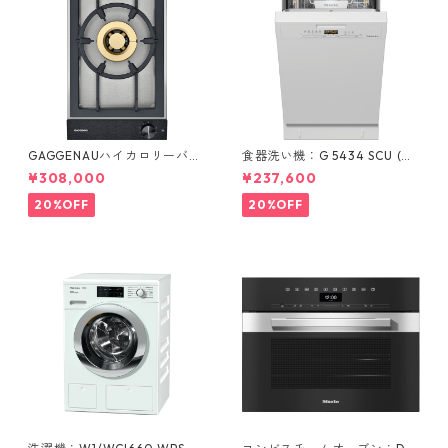
GAGGENAUハイカロリーバー
食器洗い機：G 5434 SCU (ホ
ナー：VG 231 220 JP
ワイト/45cm) ＊標準ドア装備
¥308,000
¥237,600
タイプ
20%OFF
20%OFF