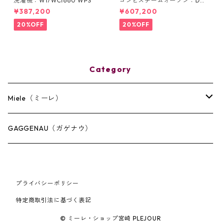
洗濯機：W1/WCI660 WPS
コンビスチームオーブン：DG
C 7440
¥387,200
¥607,200
20%OFF
20%OFF
Category
Miele（ミーレ）
キッチン
GAGGENAU（ガゲナウ）
ランドリー
プライバシーポリシー
その他
特定商取引法に基づく表記
© ミーレ・ショップ宮崎 PLEJOUR