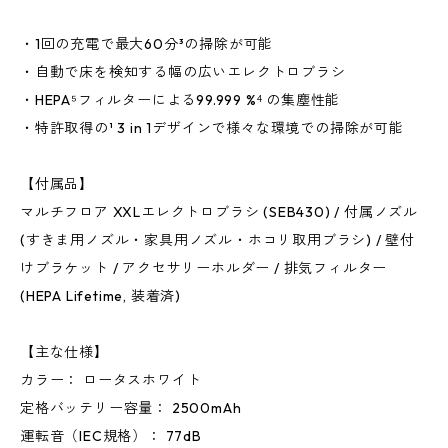
・1回の充電で最大60分³の掃除が可能
・自動で床を検知する幅の広いエレクトロブラシ
・HEPA⁵フィルターによる99.999 %⁴ の集塵性能
・特許取得の¹ 3 in 1デザインで様々な環境での掃除が可能
【付属品】
マルチフロア XXLエレクトロブラシ (SEB430) / 付属ノズル
(すきま用ノズル・家具用ノズル・ホコリ取用ブラシ) / 壁付
けブラケット / アクセサリーホルダー / 排気フィルター
(HEPA Lifetime, 装着済)
【主な仕様】
カラー： ロータスホワイト
定格バッテリー容量： 2500mAh
運転音（IEC規格）： 77dB