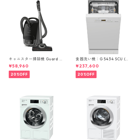
キャニスター掃除機 Guard S1
食器洗い機：G 5434 SCU (ホ
STBO 0 Cat & Dog
ワイト/45cm) ＊標準ドア装備
¥58,960
¥237,600
タイプ
20%OFF
20%OFF