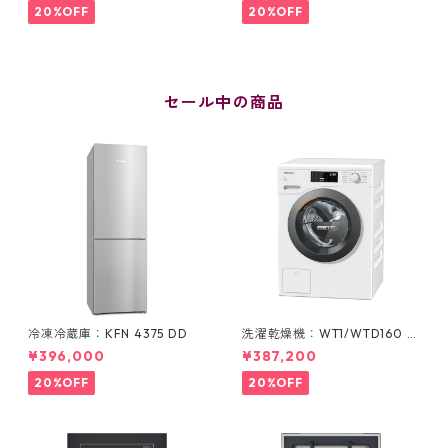
20%OFF
20%OFF
セール中の商品
冷凍冷蔵庫：KFN 4375 DD
洗濯乾燥機：WT1/WTD160 W
CS
¥396,000
¥387,200
20%OFF
20%OFF