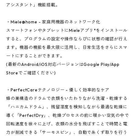
アシスタント」機能搭載。
・Miele@home - 家庭用機器のネットワーク化
スマートフォンやタブレットにMieleアプリ*をインストール
すると、プログラムの設定や操作ならびに状態の確認が行え
ます。機器の機能を最大限に活用し、日常生活をさらにスマ
ートにすることができます。
(最新のAndroid/iOS対応バージョンはGoogle Play/App
Storeでご確認ください)
・PerfectCareテクノロジー - 優しく効率的なケア
蜂の巣構造のドラムで衣類をいたわりながら洗濯・乾燥する
「ハニカムドラム」、残留湿度を検知しながら最適な乾燥に
導く「PerfectDry」、乾燥プロセスの前に暖かい空気の中で
回転速度を徐々に上げ、衣類の水分を飛ばすことで時間と電
力が削減できる「サーモスピン」、自動で糸くず取りを行う