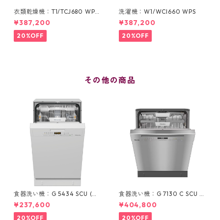
衣類乾燥機：T1/TCJ680 WP
洗濯機：W1/WCI660 WPS
(ヒートポンプ式 9 kg)
¥387,200
¥387,200
20%OFF
20%OFF
その他の商品
食器洗い機：G 5434 SCU (ホ
食器洗い機：G 7130 C SCU E
ワイト/45cm) ＊標準ドア装備
D (ステンレス/60cm) ＊標準
¥237,600
¥404,800
タイプ
ドア装備タイプ
20%OFF
20%OFF