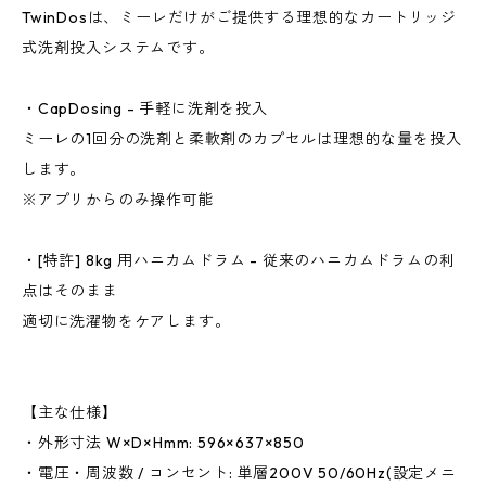
TwinDosは、ミーレだけがご提供する理想的なカートリッジ
式洗剤投入システムです。
・CapDosing - 手軽に洗剤を投入
ミーレの1回分の洗剤と柔軟剤のカプセルは理想的な量を投入
します。
※アプリからのみ操作可能
・[特許] 8kg 用ハニカムドラム - 従来のハニカムドラムの利
点はそのまま
適切に洗濯物をケアします。
【主な仕様】
・外形寸法 W×D×Hmm: 596×637×850
・電圧・周波数 / コンセント: 単層200V 50/60Hz(設定メニ