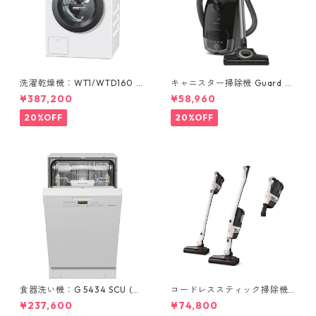
洗濯乾燥機：WT1/WTD160 W
キャニスター掃除機 Guard S1
CS
STBO 0 Cat & Dog
¥387,200
¥58,960
20%OFF
20%OFF
食器洗い機：G 5434 SCU (ホ
コードレススティック掃除機 T
ワイト/45cm) ＊標準ドア装備
riflex HX2
¥237,600
¥74,800
タイプ