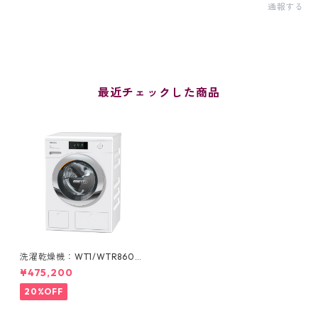
通報する
最近チェックした商品
洗濯乾燥機：WT1/WTR860
WPM
¥475,200
20%OFF