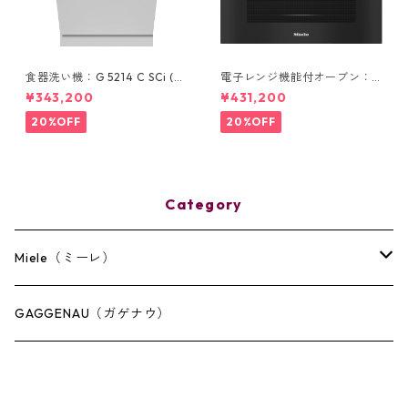
食器洗い機：G 5214 C SCi (ス
電子レンジ機能付オーブン：H
テンレス/60cm) ＊ドア材取
7440 BM (60Hz/西日本)
¥343,200
¥431,200
付専用タイプ
20%OFF
20%OFF
Category
Miele（ミーレ）
キッチン
GAGGENAU（ガゲナウ）
ランドリー