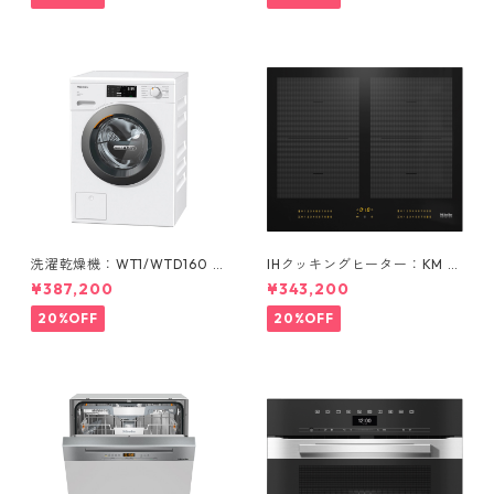
洗濯乾燥機：WT1/WTD160 W
IHクッキングヒーター：KM 75
CS
64 FL (4口)
¥387,200
¥343,200
20%OFF
20%OFF