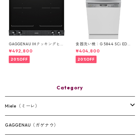
GAGGENAU IHクッキングヒー
食器洗い機：G 5844 SCi ED
ター4口：VI 262 120
(ステンレス/45cm) ＊ドア材
¥492,800
¥404,800
取付専用タイプ
20%OFF
20%OFF
Category
Miele（ミーレ）
キッチン
GAGGENAU（ガゲナウ）