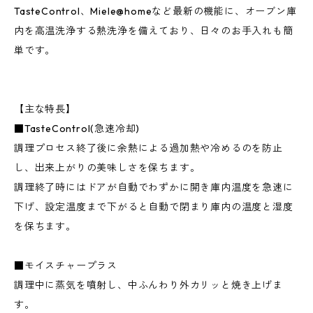
TasteControl、Miele@homeなど最新の機能に、オーブン庫
内を高温洗浄する熱洗浄を備えており、日々のお手入れも簡
単です。
【主な特長】
■TasteControl(急速冷却)
調理プロセス終了後に余熱による過加熱や冷めるのを防止
し、出来上がりの美味しさを保ちます。
調理終了時にはドアが自動でわずかに開き庫内温度を急速に
下げ、設定温度まで下がると自動で閉まり庫内の温度と湿度
を保ちます。
■モイスチャープラス
調理中に蒸気を噴射し、中ふんわり外カリッと焼き上げま
す。