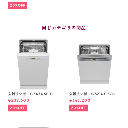
20%OFF
同じカテゴリの商品
食器洗い機：G 5434 SCU (ホ
食器洗い機：G 5214 C SCi (ス
ワイト/45cm) ＊標準ドア装備
テンレス/60cm) ＊ドア材取
¥237,600
¥343,200
タイプ
付専用タイプ
20%OFF
20%OFF