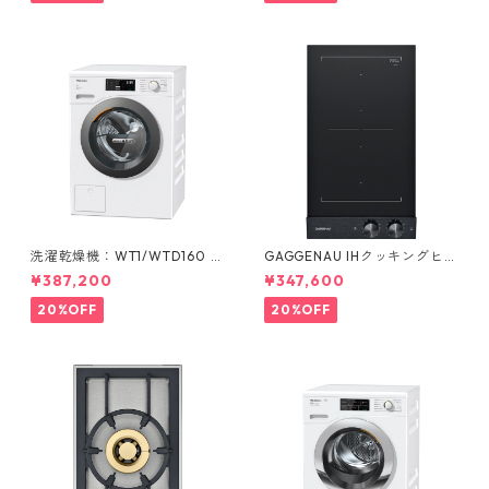
洗濯乾燥機：WT1/WTD160 W
GAGGENAU IHクッキングヒー
CS
ター2口：VI 232 121
¥387,200
¥347,600
20%OFF
20%OFF