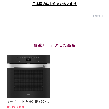
日本国内にお住まいの方向け
通報する
最近チェックした商品
オーブン：H 7460 BP (60Hz/
西日本)
¥519,200