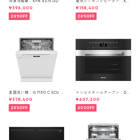
冷凍冷蔵庫：KFN 4375 DD
電気クッキングヒーター：KM
6520 FR (4口)
¥396,000
¥158,400
20%OFF
20%OFF
食器洗い機：G 7130 C SCU B
コンビスチームオーブン：DG
W (ホワイト/60cm) ＊標準ド
C 7440
¥378,400
¥607,200
ア装備タイプ
20%OFF
20%OFF