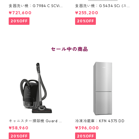
食器洗い機：G 7984 C SCVi
食器洗い機：G 5434 SCi (ス
OS (60cm) ＊オールドア材取
テンレス/45cm) ＊ドア材取付
¥721,600
¥255,200
付専用タイプ
専用タイプ
20%OFF
20%OFF
セール中の商品
キャニスター掃除機 Guard S1
冷凍冷蔵庫：KFN 4375 DD
STBO 0 Cat & Dog
¥58,960
¥396,000
20%OFF
20%OFF