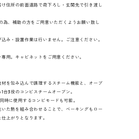
届け住所の前面道路で荷下ろし・玄関先で引き渡し
。
品の為、補助の方をご用意いただくようお願い致し
び込み・設置作業は行いません。ご注意ください。
ン専用。キャビネットをご用意ください。
食材を包み込んで調理するスチーム機能と、オーブ
1台3役のコンビスチームオーブン。​
同時に使用するコンビモードも可能。​
乾いた熱を組み合わせることで、ベーキングもロー
た仕上がりとなります。