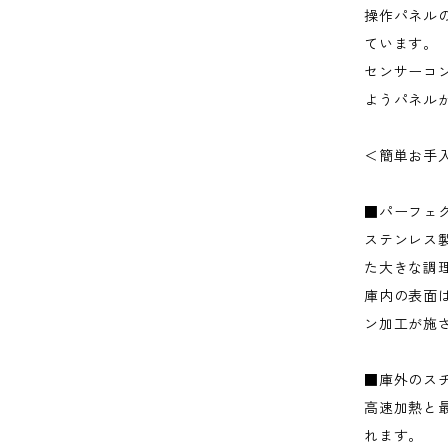
操作パネル
ています。
センサーコ
ようパネル
＜簡単お手
■パーフェ
ステンレス
た大きな調
庫内の表面
ン加工が施
■庫外のス
高速加熱と
れます。