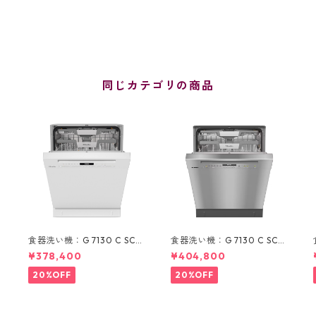
同じカテゴリの商品
食器洗い機：G 7130 C SCU
食器洗い機：G 7130 C SCU
BW (ホワイト/60cm) ＊標
ED (ステンレス/60cm) ＊
¥378,400
¥404,800
準ドア装備タイプ
標準ドア装備タイプ
20%OFF
20%OFF