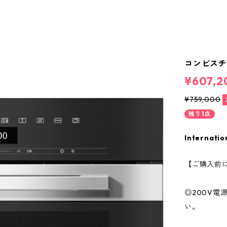
コンビスチ
¥607,2
¥759,000
残り1点
Internatio
【ご購入前
◎200V
い。