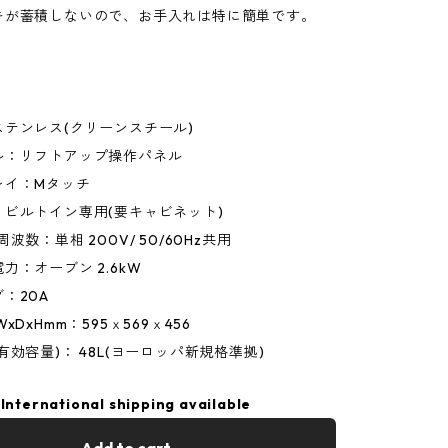
キが蓄積しないので、お手入れは特に簡単です。
】
テンレス(クリーンスチール)
ル：リフトアップ操作パネル
レイ：Mタッチ
ビルトイン専用(要キャビネット)
波数：単相 200V/ 50/60Hz共用
力：オーブン 2.6kW
：20A
xDxHmm：595ｘ569ｘ456
有効容量)： 48L(ヨーロッパ新規格準拠)
International shipping available