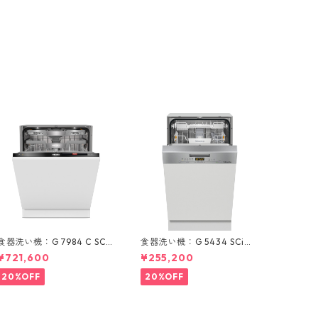
食器洗い機：G 7984 C SCVi
食器洗い機：G 5434 SCi
OS (60cm) ＊オールドア材
(ステンレス/45cm) ＊ドア
¥721,600
¥255,200
取付専用タイプ
材取付専用タイプ
20%OFF
20%OFF