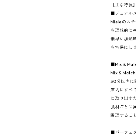
【主な特長
■デュアル
Mieleの
を理想的に
素早い加熱
を容易にし
■Mix & Mat
Mix & 
30分以内
庫内にすべ
に取り出す
食材ごとに
調理するこ
■パーフェ