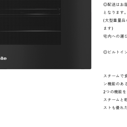
◎配送はお
となります
(大型重量
ます)
宅内への運
◎ビルトイ
スチームで
ン機能のある
2つの機能を
スチームと
ストも優れ