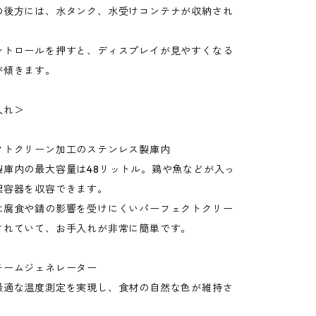
の後方には、水タンク、水受けコンテナが収納され
ントロールを押すと、ディスプレイが見やすくなる
が傾きます。
入れ＞
クトクリーン加工のステンレス製庫内
製庫内の最大容量は48リットル。鶏や魚などが入っ
理容器を収容できます。
は腐食や錆の影響を受けにくいパーフェクトクリー
されていて、お手入れが非常に簡単です。
チームジェネレーター
最適な温度測定を実現し、食材の自然な色が維持さ