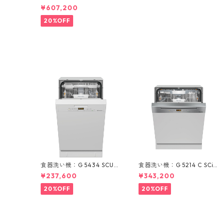
GC 7440
¥607,200
20%OFF
食器洗い機：G 5434 SCU
食器洗い機：G 5214 C SCi
(ホワイト/45cm) ＊標準ド
(ステンレス/60cm) ＊ドア
¥237,600
¥343,200
ア装備タイプ
材取付専用タイプ
20%OFF
20%OFF