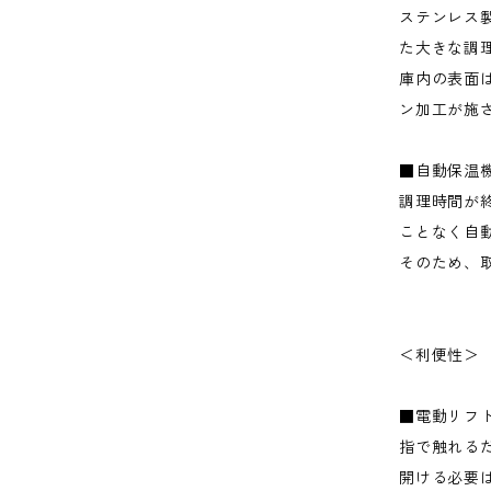
ステンレス
た大きな調
庫内の表面
ン加工が施
■自動保温
調理時間が
ことなく自
そのため、
＜利便性＞
■電動リフ
指で触れる
開ける必要