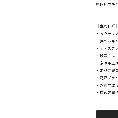
庫内にカル
【主な仕様
・カラー：ス
・操作パネ
・ディスプ
・設置方法：
・定格電圧/周
・定格消費電
・電源プラグ
・外形寸法 W
・庫内容量(