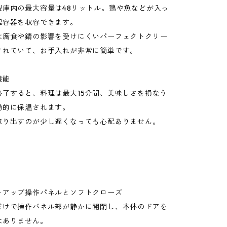
製庫内の最大容量は48リットル。鶏や魚などが入っ
理容器を収容できます。
は腐食や錆の影響を受けにくいパーフェクトクリー
されていて、お手入れが非常に簡単です。
機能
終了すると、料理は最大15分間、美味しさを損なう
動的に保温されます。
取り出すのが少し遅くなっても心配ありません。
トアップ操作パネルとソフトクローズ
だけで操作パネル部が静かに開閉し、本体のドアを
はありません。